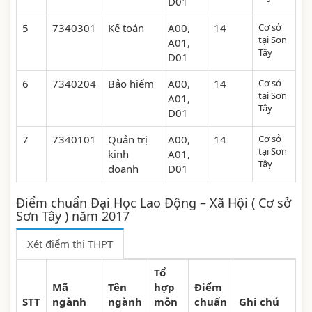
D01
5
7340301
Kế toán
A00,
14
Cơ sở
tại Sơn
A01,
Tây
D01
6
7340204
Bảo hiểm
A00,
14
Cơ sở
tại Sơn
A01,
Tây
D01
7
7340101
Quản trị
A00,
14
Cơ sở
tại Sơn
kinh
A01,
Tây
doanh
D01
Điểm chuẩn Đại Học Lao Động – Xã Hội ( Cơ sở
Sơn Tây ) năm 2017
Xét điểm thi THPT
Tổ
Mã
Tên
hợp
Điểm
STT
ngành
ngành
môn
chuẩn
Ghi chú