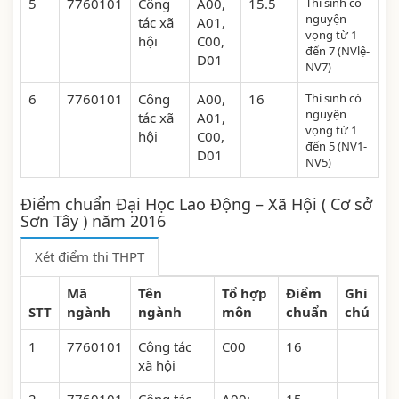
5
7760101
Công
A00,
15.5
Thí sinh có
nguyện
tác xã
A01,
vọng từ 1
hội
C00,
đến 7 (NVlệ-
D01
NV7)
6
7760101
Công
A00,
16
Thí sinh có
nguyện
tác xã
A01,
vọng từ 1
hội
C00,
đến 5 (NV1-
D01
NV5)
Điểm chuẩn Đại Học Lao Động – Xã Hội ( Cơ sở
Sơn Tây ) năm 2016
Xét điểm thi THPT
Mã
Tên
Tổ hợp
Điểm
Ghi
STT
ngành
ngành
môn
chuẩn
chú
1
7760101
Công tác
C00
16
xã hội