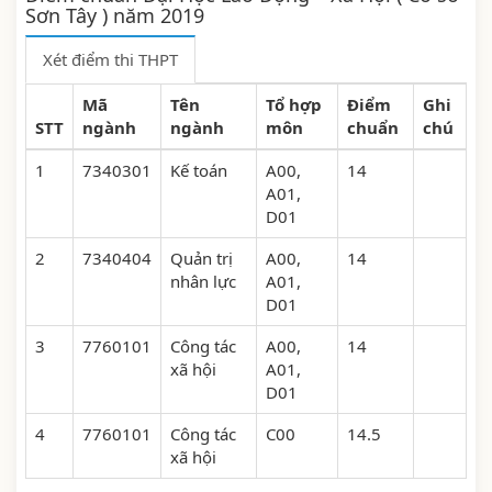
Sơn Tây ) năm 2019
Xét điểm thi THPT
Mã
Tên
Tổ hợp
Điểm
Ghi
STT
ngành
ngành
môn
chuẩn
chú
1
7340301
Kế toán
A00,
14
A01,
D01
2
7340404
Quản trị
A00,
14
nhân lực
A01,
D01
3
7760101
Công tác
A00,
14
xã hội
A01,
D01
4
7760101
Công tác
C00
14.5
xã hội