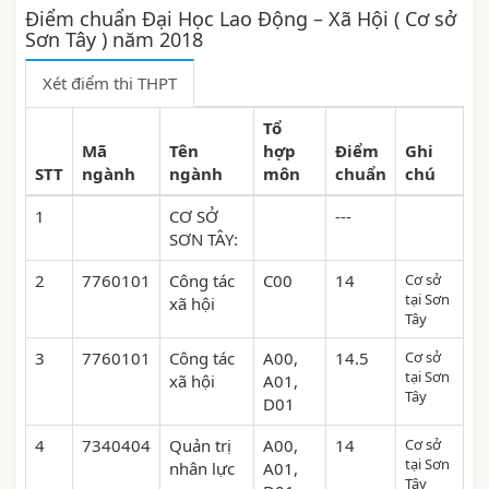
Điểm chuẩn Đại Học Lao Động – Xã Hội ( Cơ sở
Sơn Tây ) năm 2018
Xét điểm thi THPT
Tổ
Mã
Tên
hợp
Điểm
Ghi
STT
ngành
ngành
môn
chuẩn
chú
1
CƠ SỞ
---
SƠN TÂY:
2
7760101
Công tác
C00
14
Cơ sở
tại Sơn
xã hội
Tây
3
7760101
Công tác
A00,
14.5
Cơ sở
tại Sơn
xã hội
A01,
Tây
D01
4
7340404
Quản trị
A00,
14
Cơ sở
tại Sơn
nhân lực
A01,
Tây