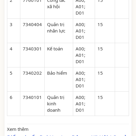
2
7760101
Công tác
A00;
15
xã hội
A01;
D01
3
7340404
Quản trị
A00;
15
nhân lực
A01;
D01
4
7340301
Kế toán
A00;
15
A01;
D01
5
7340202
Bảo hiểm
A00;
15
A01;
D01
6
7340101
Quản trị
A00;
15
kinh
A01;
doanh
D01
Xem thêm