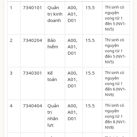
1
7340101
Quản
A00,
15.5
Thí sinh có
nguyện
trị kinh
A01,
vọng từ 1
doanh
D01
đến 5 (NV1-
NV5)
2
7340204
Bảo
A00,
15.5
Thí sinh có
nguyện
hiểm
A01,
vọng từ 1
D01
đến 5 (NV1-
NV5)
3
7340301
Kế
A00,
15.5
Thí sinh có
nguyện
toán
A01,
vọng từ 1
D01
đến 6 (NV1-
NV6)
4
7340404
Quản
A00,
15.5
Thí sinh có
nguyện
trị
A01,
vọng từ 1
nhân
D01
đến 8 (NV1-
lực
NV8)