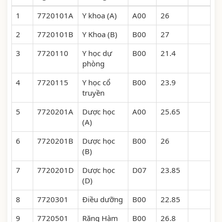
1
7720101A
Y khoa (A)
А00
26
2
7720101B
Y Khoa (B)
B00
27
3
7720110
Y học dự
B00
21.4
phòng
4
7720115
Y học cổ
B00
23.9
truyền
5
7720201A
Dược học
А00
25.65
(A)
6
7720201B
Dược học
B00
26
(B)
7
7720201D
Dược học
D07
23.85
(D)
8
7720301
Điều dưỡng
B00
22.85
9
7720501
Răng Hàm
B00
26.8