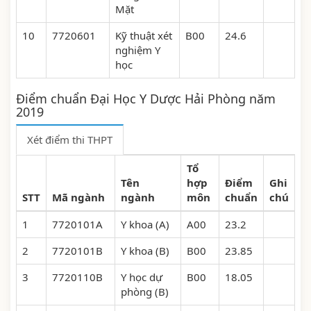
Mặt
10
7720601
Kỹ thuật xét
B00
24.6
nghiệm Y
học
Điểm chuẩn Đại Học Y Dược Hải Phòng năm
2019
Xét điểm thi THPT
Tổ
Tên
hợp
Điểm
Ghi
STT
Mã ngành
ngành
môn
chuẩn
chú
1
7720101A
Y khoa (A)
A00
23.2
2
7720101B
Y khoa (B)
B00
23.85
3
7720110B
Y học dự
B00
18.05
phòng (B)