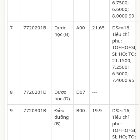
6.7500;
6.6000;
8.0000 99
7
7720201B
Dược
A00
21.65
DS>=18,
học (B)
Tiêu chí
phụ:
TO+HO+SI;
SI; HO; TO:
21.1500;
7.2500;
6.5000;
7.4000 95
8
7720201D
Dược
D07
---
học (D)
9
7720301B
Điều
B00
19.9
DS>=16,
dưỡng
Tiêu chí
(B)
phụ:
TO+HO+SI;
SI; HO; TO: