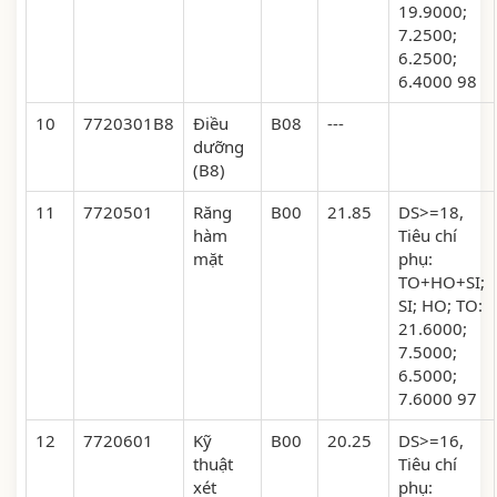
19.9000;
7.2500;
6.2500;
6.4000 98
10
7720301B8
Điều
B08
---
dưỡng
(B8)
11
7720501
Răng
B00
21.85
DS>=18,
hàm
Tiêu chí
mặt
phụ:
TO+HO+SI;
SI; HO; TO:
21.6000;
7.5000;
6.5000;
7.6000 97
12
7720601
Kỹ
B00
20.25
DS>=16,
thuật
Tiêu chí
xét
phụ: