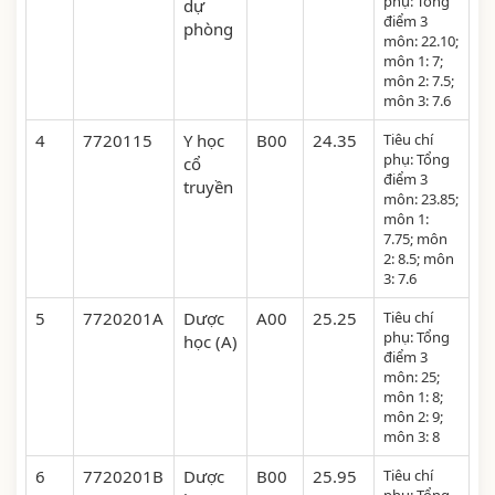
phụ: Tổng
dự
điểm 3
phòng
môn: 22.10;
môn 1: 7;
môn 2: 7.5;
môn 3: 7.6
4
7720115
Y học
B00
24.35
Tiêu chí
phụ: Tổng
cổ
điểm 3
truyền
môn: 23.85;
môn 1:
7.75; môn
2: 8.5; môn
3: 7.6
5
7720201A
Dược
A00
25.25
Tiêu chí
phụ: Tổng
học (A)
điểm 3
môn: 25;
môn 1: 8;
môn 2: 9;
môn 3: 8
6
7720201B
Dược
B00
25.95
Tiêu chí