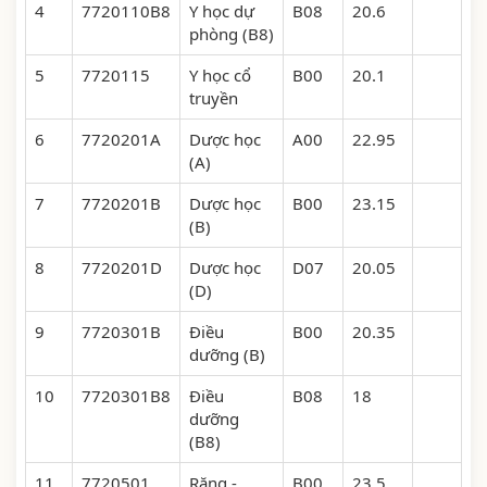
4
7720110B8
Y học dự
B08
20.6
phòng (B8)
5
7720115
Y học cổ
B00
20.1
truyền
6
7720201A
Dược học
A00
22.95
(A)
7
7720201B
Dược học
B00
23.15
(B)
8
7720201D
Dược học
D07
20.05
(D)
9
7720301B
Điều
B00
20.35
dưỡng (B)
10
7720301B8
Điều
B08
18
dưỡng
(B8)
11
7720501
Răng -
B00
23.5