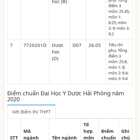
phụ: Tổng
học (B)
điểm 3
môn: 25.45;
môn 1:
8.25; môn
2: 9; môn 3:
8.2
7
7720201D
Dược
D07
26.05
Tiêu chí
phụ: Tổng
học
điểm 3
(D)
môn: 25.8;
môn 1: 8;
môn 2: 8.4;
môn 3: 9.4
Điểm chuẩn Đại Học Y Dược Hải Phòng năm
2020
Xét điểm thi THPT
Tổ
Mã
hợp
Điểm
Ghi
STT
ngành
Tên ngành
môn
chuẩn
chú