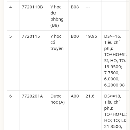
4
7720110B
Y học
B08
---
dự
phòng
(B8)
5
7720115
Y học
B00
19.95
DS>=16,
cổ
Tiêu chí
truyền
phụ:
TO+HO+SI;
SI; HO; TO:
19.9500;
7.7500;
6.0000;
6.2000 98
6
7720201A
Dược
A00
21.6
DS>=18,
học (A)
Tiêu chí
phụ:
TO+HO+LI;
HO; TO; LI:
21.3500;