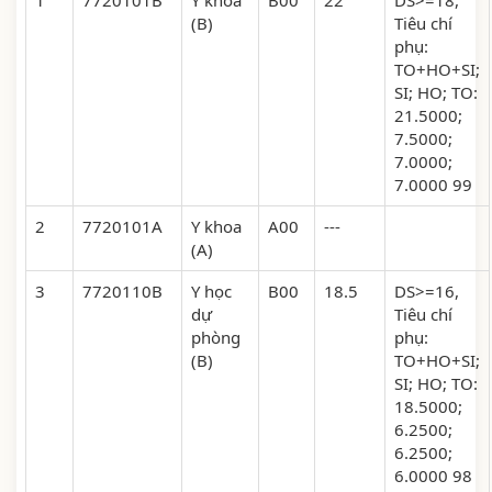
1
7720101B
Y khoa
B00
22
DS>=18,
(B)
Tiêu chí
phụ:
TO+HO+SI;
SI; HO; TO:
21.5000;
7.5000;
7.0000;
7.0000 99
2
7720101A
Y khoa
A00
---
(A)
3
7720110B
Y học
B00
18.5
DS>=16,
dự
Tiêu chí
phòng
phụ:
(B)
TO+HO+SI;
SI; HO; TO:
18.5000;
6.2500;
6.2500;
6.0000 98