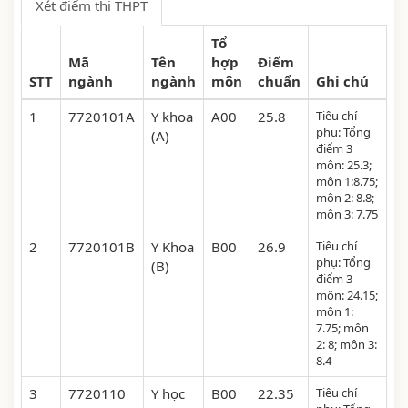
Xét điểm thi THPT
Tổ
Mã
Tên
hợp
Điểm
STT
ngành
ngành
môn
chuẩn
Ghi chú
1
7720101A
Y khoa
A00
25.8
Tiêu chí
phụ: Tổng
(A)
điểm 3
môn: 25.3;
môn 1:8.75;
môn 2: 8.8;
môn 3: 7.75
2
7720101B
Y Khoa
B00
26.9
Tiêu chí
phụ: Tổng
(B)
điểm 3
môn: 24.15;
môn 1:
7.75; môn
2: 8; môn 3:
8.4
3
7720110
Y học
B00
22.35
Tiêu chí