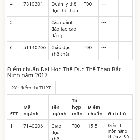
4
7810301
Quản lý thể
T00
---
dục thể thao
5
Các ngành
---
đào tạo cao
đẳng
6
51140206
Giáo dục
T00
---
Thể chất
Điểm chuẩn Đại Học Thể Dục Thể Thao Bắc
Ninh năm 2017
Xét điểm thi THPT
Tổ
Mã
Tên
hợp
Điểm
STT
ngành
ngành
môn
chuẩn
Ghi chú
1
7140206
Giáo
T00
15.5
Điểm thi
môn năng
dục
khiếu >=5.0.
Thể