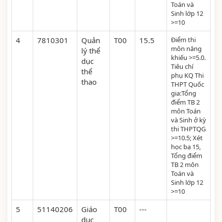
Toán và
Sinh lớp 12
>=10
4
7810301
Quản
T00
15.5
Điểm thi
môn năng
lý thể
khiếu >=5.0.
dục
Tiêu chí
thể
phụ KQ Thi
thao
THPT Quốc
gia:Tổng
điểm TB 2
môn Toán
và Sinh ở kỳ
thi THPTQG
>=10.5; Xét
học bạ 15,
Tổng điểm
TB 2 môn
Toán và
Sinh lớp 12
>=10
5
51140206
Giáo
T00
---
dục