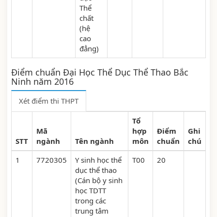
Thể
chất
(hệ
cao
đẳng)
Điểm chuẩn Đại Học Thể Dục Thể Thao Bắc
Ninh năm 2016
Xét điểm thi THPT
Tổ
Mã
hợp
Điểm
Ghi
STT
ngành
Tên ngành
môn
chuẩn
chú
1
7720305
Y sinh học thể
T00
20
dục thể thao
(Cán bộ y sinh
học TDTT
trong các
trung tâm