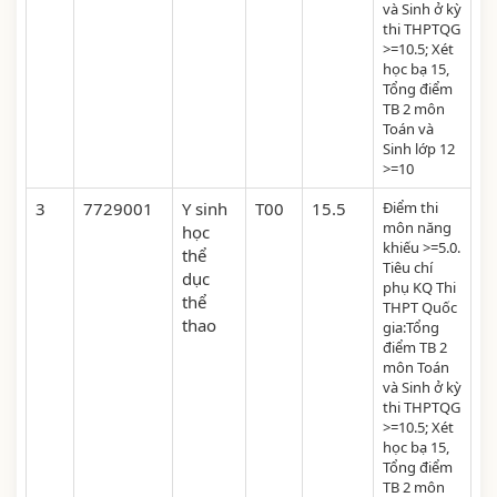
và Sinh ở kỳ
thi THPTQG
>=10.5; Xét
học bạ 15,
Tổng điểm
TB 2 môn
Toán và
Sinh lớp 12
>=10
3
7729001
Y sinh
T00
15.5
Điểm thi
môn năng
học
khiếu >=5.0.
thể
Tiêu chí
dục
phụ KQ Thi
thể
THPT Quốc
thao
gia:Tổng
điểm TB 2
môn Toán
và Sinh ở kỳ
thi THPTQG
>=10.5; Xét
học bạ 15,
Tổng điểm
TB 2 môn