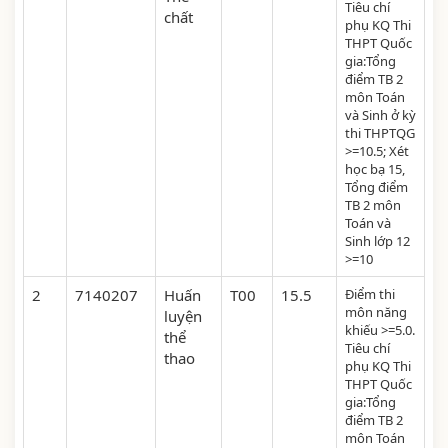
Tiêu chí
chất
phụ KQ Thi
THPT Quốc
gia:Tổng
điểm TB 2
môn Toán
và Sinh ở kỳ
thi THPTQG
>=10.5; Xét
học bạ 15,
Tổng điểm
TB 2 môn
Toán và
Sinh lớp 12
>=10
2
7140207
Huấn
T00
15.5
Điểm thi
môn năng
luyện
khiếu >=5.0.
thể
Tiêu chí
thao
phụ KQ Thi
THPT Quốc
gia:Tổng
điểm TB 2
môn Toán