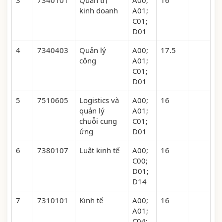
3
7340101
Quản trị
A00;
16
kinh doanh
A01;
C01;
D01
4
7340403
Quản lý
A00;
17.5
công
A01;
C01;
D01
5
7510605
Logistics và
A00;
16
quản lý
A01;
chuỗi cung
C01;
ứng
D01
6
7380107
Luật kinh tế
A00;
16
C00;
D01;
D14
7
7310101
Kinh tế
A00;
16
A01;
C04;