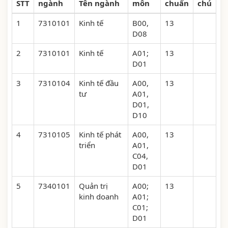
STT
ngành
Tên ngành
môn
chuẩn
chú
1
7310101
Kinh tế
B00,
13
D08
2
7310101
Kinh tế
A01;
13
D01
3
7310104
Kinh tế đầu
A00,
13
tư
A01,
D01,
D10
4
7310105
Kinh tế phát
A00,
13
triển
A01,
C04,
D01
5
7340101
Quản trị
A00;
13
kinh doanh
A01;
C01;
D01