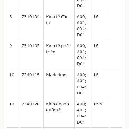
D01
8
7310104
Kinh tế đầu
A00;
16
tư
A01;
C04;
D01
9
7310105
Kinh tế phát
A00;
16
triển
A01;
C04;
D01
10
7340115
Marketing
A00;
16
A01;
C04;
D01
11
7340120
Kinh doanh
A00;
16.5
quốc tế
A01;
C04;
D01