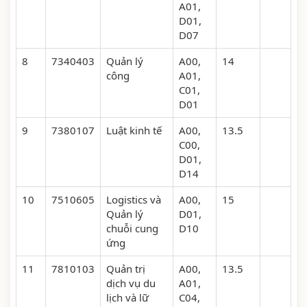
A01,
D01,
D07
8
7340403
Quản lý
A00,
14
công
A01,
C01,
D01
9
7380107
Luật kinh tế
A00,
13.5
C00,
D01,
D14
10
7510605
Logistics và
A00,
15
Quản lý
D01,
chuỗi cung
D10
ứng
11
7810103
Quản trị
A00,
13.5
dịch vụ du
A01,
lịch và lữ
C04,