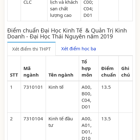
CLC
lịch và khách
C00;
sạn chất
C04;
lượng cao
D01
Điểm chuẩn Đại Học Kinh Tế & Quản Trị Kinh
Doanh - Đại Học Thái Nguyên năm 2019
Xét điểm học bạ
Xét điểm thi THPT
Tổ
Mã
hợp
Điểm
Ghi
STT
ngành
Tên ngành
môn
chuẩn
chú
1
7310101
Kinh tế
A00,
13.5
B00,
C04,
D01
2
7310104
Kinh tế đầu
A00,
13.5
tư
A01,
D01,
D10