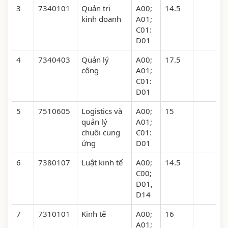
3
7340101
Quản trị
A00;
14.5
kinh doanh
A01;
C01:
D01
4
7340403
Quản lý
A00;
17.5
công
A01;
C01:
D01
5
7510605
Logistics và
A00;
15
quản lý
A01;
chuỗi cung
C01:
ứng
D01
6
7380107
Luật kinh tế
A00;
14.5
C00;
D01,
D14
7
7310101
Kinh tế
A00;
16
A01;