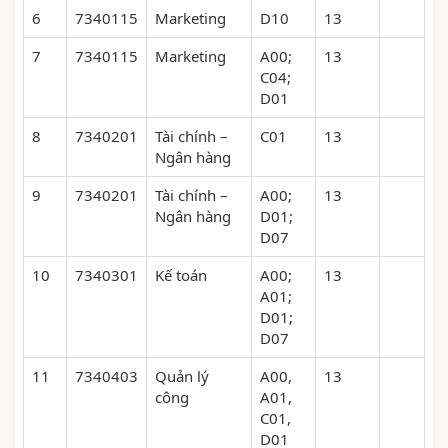
6
7340115
Marketing
D10
13
7
7340115
Marketing
A00;
13
C04;
D01
8
7340201
Tài chính –
C01
13
Ngân hàng
9
7340201
Tài chính –
A00;
13
Ngân hàng
D01;
D07
10
7340301
Kế toán
A00;
13
A01;
D01;
D07
11
7340403
Quản lý
A00,
13
công
A01,
C01,
D01