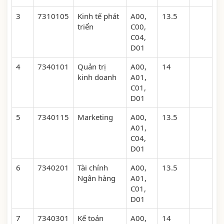
3
7310105
Kinh tế phát
A00,
13.5
triển
C00,
C04,
D01
4
7340101
Quản trị
A00,
14
kinh doanh
A01,
C01,
D01
5
7340115
Marketing
A00,
13.5
A01,
C04,
D01
6
7340201
Tài chính
A00,
13.5
Ngân hàng
A01,
C01,
D01
7
7340301
Kế toán
A00,
14