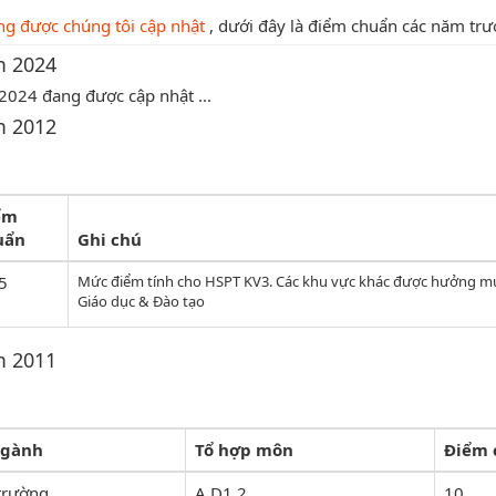
g được chúng tôi cập nhật
, dưới đây là điểm chuẩn các năm trư
m 2024
024 đang được cập nhật ...
m 2012
ểm
uẩn
Ghi chú
5
Mức điểm tính cho HSPT KV3. Các khu vực khác được hưởng mức
Giáo dục & Đào tạo
m 2011
ngành
Tổ hợp môn
Điểm 
trường
A.D1,2
10