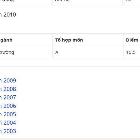
m 2010
ngành
Tổ hợp môn
Điểm
trường
A
10.5
m 2009
m 2008
m 2007
m 2006
m 2005
m 2004
m 2003